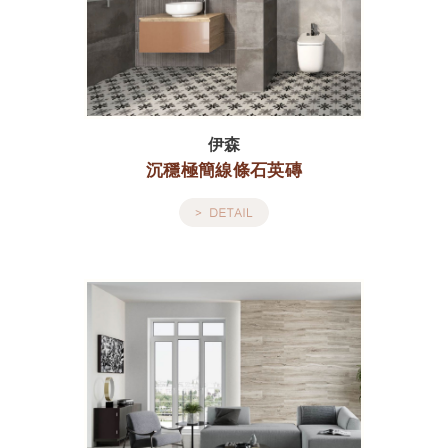
伊森
沉穩極簡線條石英磚