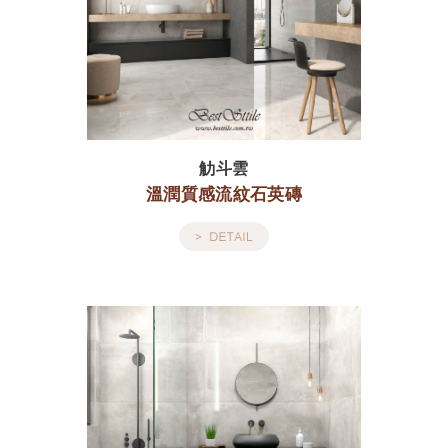
觔斗雲
溫潤質感流紋石英磚