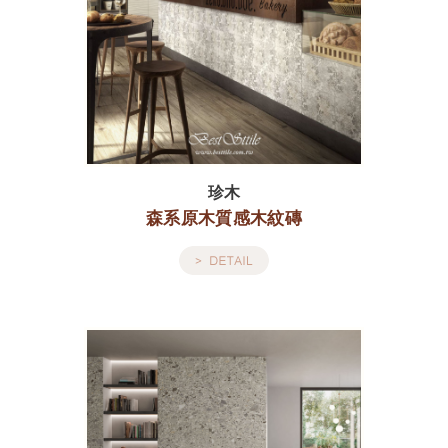
珍木
森系原木質感木紋磚