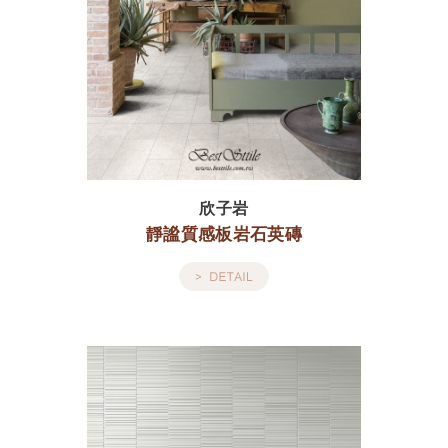
欣子岩
靜謐質感板岩石英磚