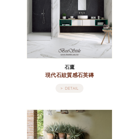
石鷹
現代石紋質感石英磚