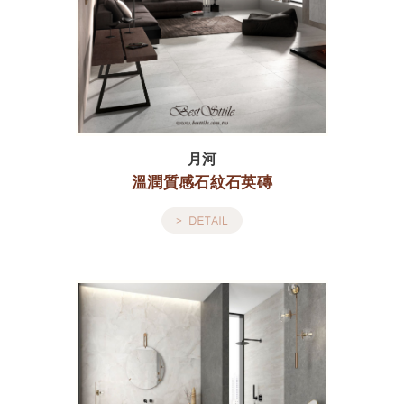
月河
溫潤質感石紋石英磚