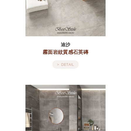
迪沙
霧面岩紋質感石英磚