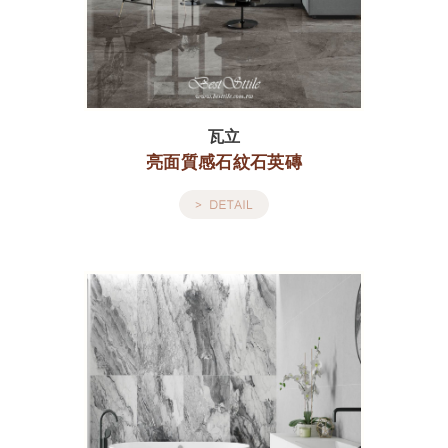
瓦立
亮面質感石紋石英磚