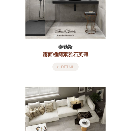
泰勒斯
霧面極簡素雅石英磚