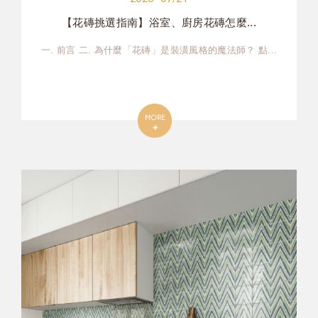
【花磚挑選指南】浴室、廚房花磚怎麼...
一. 前言 二. 為什麼「花磚」是裝潢風格的魔法師？ 點...