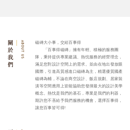
磁磚大小事，交給百事得
「百事得磁磚」擁有年輕、積極的服務團
隊，秉持提供專業建議、熱忱服務的經營理念，
滿足您
對設計空間上的需求。並由在地出發放眼
國際，引進高質感進口磁磚為主，精選優質國產
磁磚為輔，
不論在商空設計、飯店規劃、居家裝
潢等空間應用上皆能協助您發揮最大的設計美學
概念。
熱忱是我們的基石，專業是我們的利器，
期許您不吝給予我們服務的機會，選擇百事得，
讓您
百事皆可得!