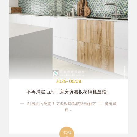
2026- 06/08
不再滿屋油污！廚房防濺板花磚挑選指...
一. 廚房油污免驚！防濺板痛點的終極解方 二. 魔鬼藏
在...