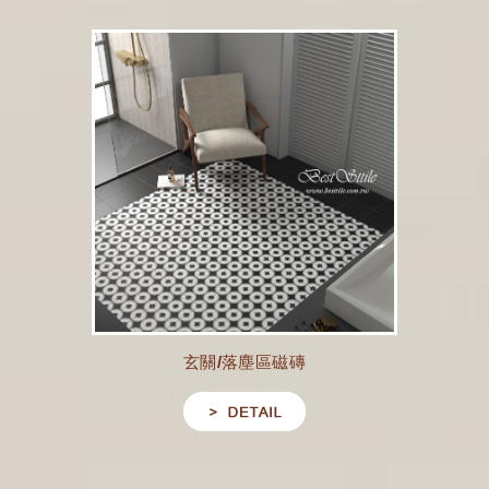
玄關/落塵區磁磚