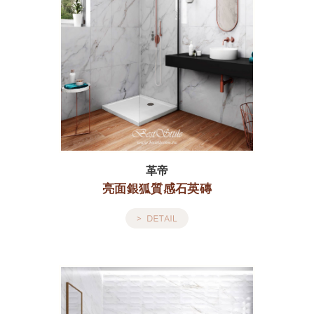
革帝
亮面銀狐質感石英磚