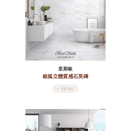
里斯歐
銀狐立體質感石英磚