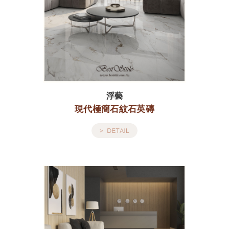
浮藝
現代極簡石紋石英磚