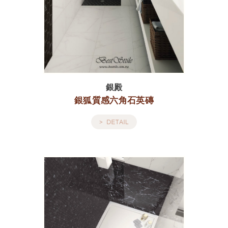
銀殿
銀狐質感六角石英磚