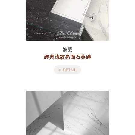
波雲
經典流紋亮面石英磚