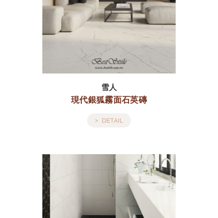
雪人
現代銀狐霧面石英磚