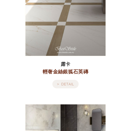
露卡
輕奢金絲銀狐石英磚