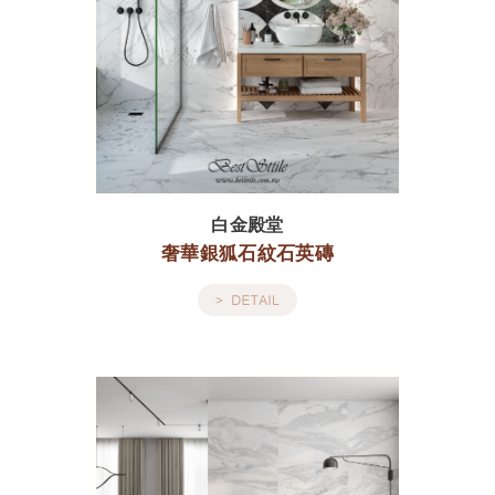
白金殿堂
奢華銀狐石紋石英磚