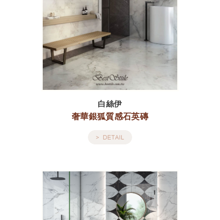
白絲伊
奢華銀狐質感石英磚