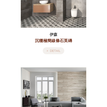
伊森
沉穩極簡線條石英磚