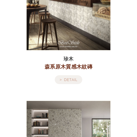
珍木
森系原木質感木紋磚