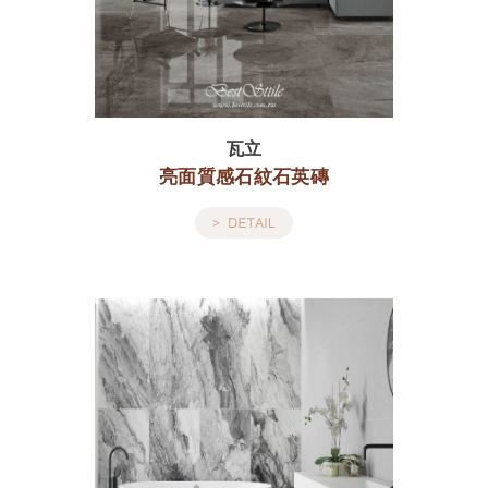
瓦立
亮面質感石紋石英磚