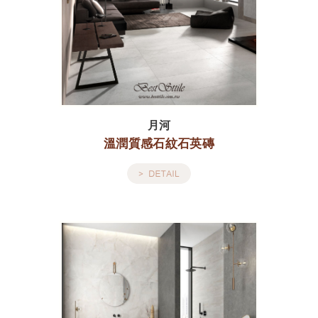
月河
溫潤質感石紋石英磚