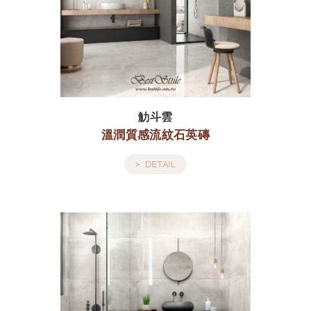
觔斗雲
溫潤質感流紋石英磚