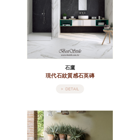
石鷹
現代石紋質感石英磚