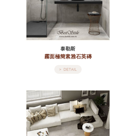
泰勒斯
霧面極簡素雅石英磚