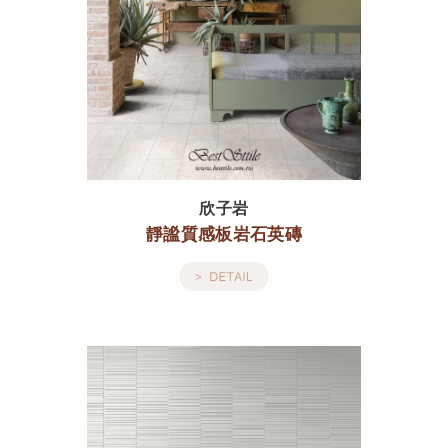
欣子岩
靜謐質感板岩石英磚