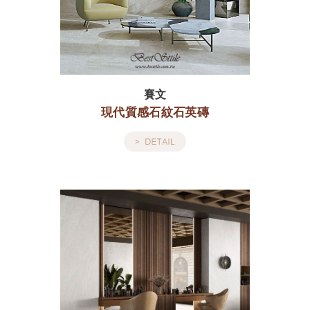
賽文
現代質感石紋石英磚