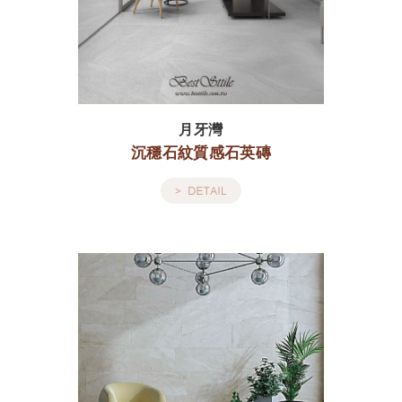
月牙灣
沉穩石紋質感石英磚