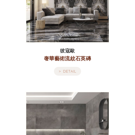
彼寇歐
奢華藝術流紋石英磚