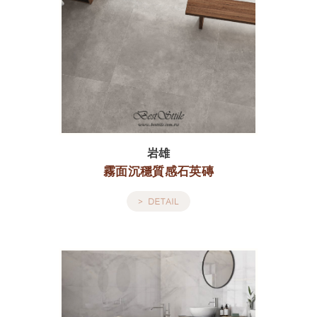
岩雄
霧面沉穩質感石英磚