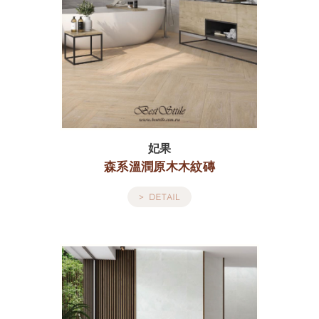
妃果
森系溫潤原木木紋磚