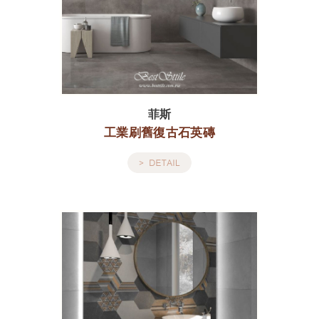
菲斯
工業刷舊復古石英磚