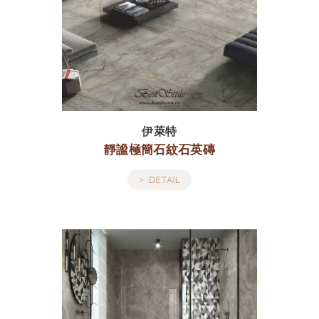
伊萊特
靜謐極簡石紋石英磚