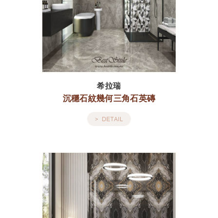
希拉瑞
沉穩石紋幾何三角石英磚