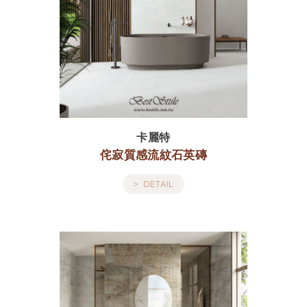
卡麗特
侘寂質感流紋石英磚