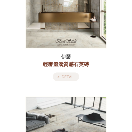
伊瑟
輕奢溫潤質感石英磚