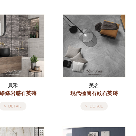
貝禾
美岩
線條岩感石英磚
現代極簡石紋石英磚