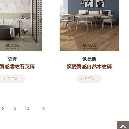
薩雲
佩麗斯
質感雲紋石英磚
窯變質感自然木紋磚
8
9
10