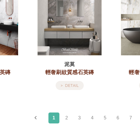
泥莫
英磚
輕奢刷紋質感石英磚
輕奢
1
2
3
4
5
6
7