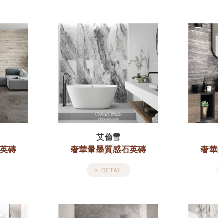
艾倫雪
英磚
奢華暈墨質感石英磚
奢華