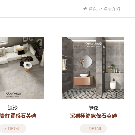
首頁
產品介紹
迪沙
伊森
岩紋質感石英磚
沉穩極簡線條石英磚