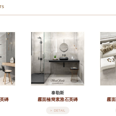
TS
泰勒斯
英磚
霧面極簡素雅石英磚
霧面