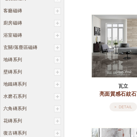
客廳磁磚
廚房磁磚
浴室磁磚
玄關/落塵區磁磚
地磚系列
壁磚系列
地鐵磚系列
瓦立
亮面質感石紋石
水磨石系列
六角磚系列
花磚系列
復古磚系列